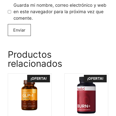
Guarda mi nombre, correo electrónico y web
en este navegador para la próxima vez que
comente.
Productos
relacionados
¡OFERTA!
¡OFERTA!
79,00
€
Comprar optislim
El
El
69,00
€
precio
precio