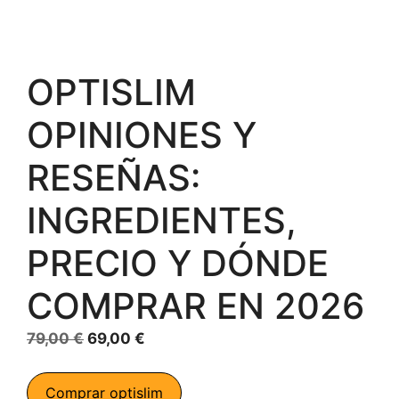
OPTISLIM
OPINIONES Y
RESEÑAS:
INGREDIENTES,
PRECIO Y DÓNDE
COMPRAR EN 2026
El
El
79,00
€
69,00
€
precio
precio
original
actual
Comprar optislim