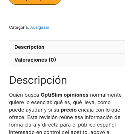
era:
es:
79,00 €.
69,00 €.
Categoría:
Adelgazar
Descripción
Valoraciones (0)
Descripción
Quien busca
OptiSlim opiniones
normalmente
quiere lo esencial: qué es, qué lleva, cómo
puede ayudar y si su
precio
encaja con lo que
ofrece. Esta revisión reúne esa información de
forma clara y directa para el público español
interesado en control del apetito, apoyo al