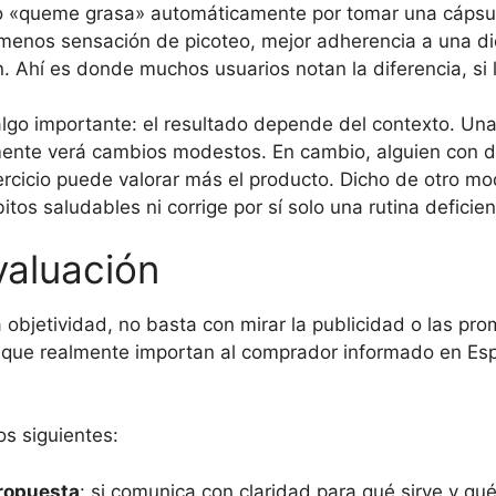
po «queme grasa» automáticamente por tomar una cápsul
menos sensación de picoteo, mejor adherencia a una di
. Ahí es donde muchos usuarios notan la diferencia, si 
lgo importante: el resultado depende del contexto. Un
nte verá cambios modestos. En cambio, alguien con déf
jercicio puede valorar más el producto. Dicho de otro m
tos saludables ni corrige por sí solo una rutina deficien
valuación
a objetividad, no basta con mirar la publicidad o las pro
os que realmente importan al comprador informado en Es
los siguientes:
propuesta
: si comunica con claridad para qué sirve y qu