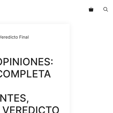
era:
es:
50,00 €.
30,00 €.
eredicto Final
OPINIONES:
COMPLETA
NTES,
Y VEREDICTO