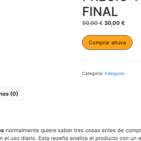
FINAL
El
El
50,00
€
30,00
€
precio
preci
original
actua
Comprar altuva
era:
es:
50,00 €.
30,00
Categoría:
Adelgazar
nes (0)
es
normalmente quiere saber tres cosas antes de compra
 el uso diario. Esta reseña analiza el producto con un 