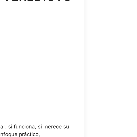
o
l
 €.
r: si funciona, si merece su
enfoque práctico,