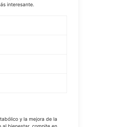
más interesante.
abólico y la mejora de la
 al bienestar, compite en