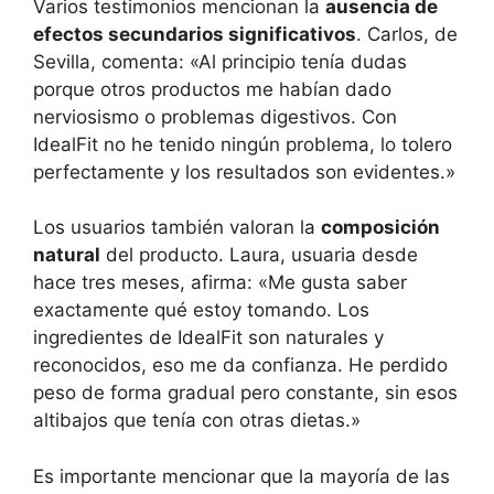
Varios testimonios mencionan la
ausencia de
efectos secundarios significativos
. Carlos, de
Sevilla, comenta: «Al principio tenía dudas
porque otros productos me habían dado
nerviosismo o problemas digestivos. Con
IdealFit no he tenido ningún problema, lo tolero
perfectamente y los resultados son evidentes.»
Los usuarios también valoran la
composición
natural
del producto. Laura, usuaria desde
hace tres meses, afirma: «Me gusta saber
exactamente qué estoy tomando. Los
ingredientes de IdealFit son naturales y
reconocidos, eso me da confianza. He perdido
peso de forma gradual pero constante, sin esos
altibajos que tenía con otras dietas.»
78,00
€
Comprar IdealFit
El
El
39,00
€
Es importante mencionar que la mayoría de las
precio
precio