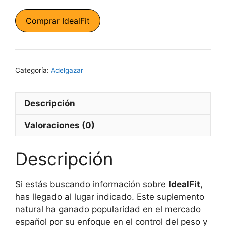
precio
precio
original
actual
Comprar IdealFit
era:
es:
78,00 €.
39,00 €.
Categoría:
Adelgazar
Descripción
Valoraciones (0)
Descripción
Si estás buscando información sobre
IdealFit
,
has llegado al lugar indicado. Este suplemento
natural ha ganado popularidad en el mercado
español por su enfoque en el control del peso y