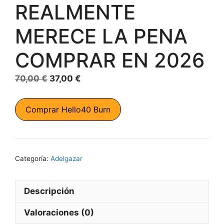
REALMENTE
MERECE LA PENA
COMPRAR EN 2026
El
El
70,00
€
37,00
€
precio
precio
original
actual
Comprar Hello40 Burn
era:
es:
70,00 €.
37,00 €.
Categoría:
Adelgazar
Descripción
Valoraciones (0)