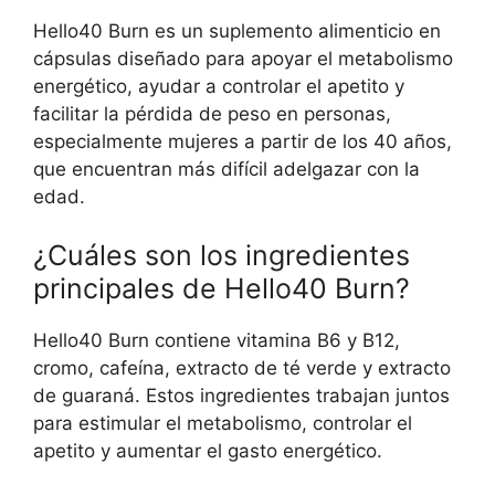
Hello40 Burn es un suplemento alimenticio en
cápsulas diseñado para apoyar el metabolismo
energético, ayudar a controlar el apetito y
facilitar la pérdida de peso en personas,
especialmente mujeres a partir de los 40 años,
que encuentran más difícil adelgazar con la
edad.
¿Cuáles son los ingredientes
principales de Hello40 Burn?
Hello40 Burn contiene vitamina B6 y B12,
cromo, cafeína, extracto de té verde y extracto
de guaraná. Estos ingredientes trabajan juntos
para estimular el metabolismo, controlar el
70,00
€
Comprar Hello40 Burn
apetito y aumentar el gasto energético.
El
El
37,00
€
precio
precio