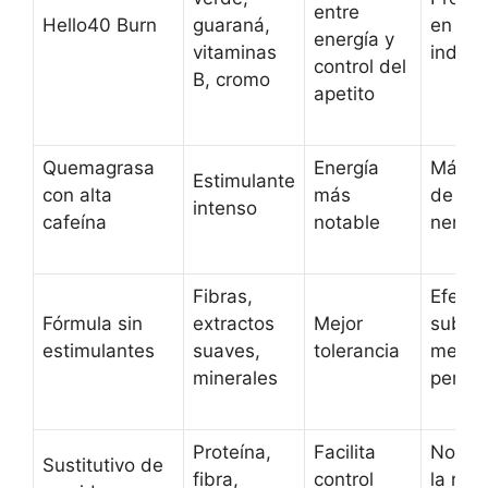
entre
Hello40 Burn
guaraná,
en co
energía y
vitaminas
indivi
control del
B, cromo
apetito
Quemagrasa
Energía
Más ri
Estimulante
con alta
más
de
intenso
cafeína
notable
nervio
Fibras,
Efecto
Fórmula sin
extractos
Mejor
subjet
estimulantes
suaves,
tolerancia
meno
minerales
percep
Proteína,
Facilita
No cu
Sustitutivo de
fibra,
control
la mi