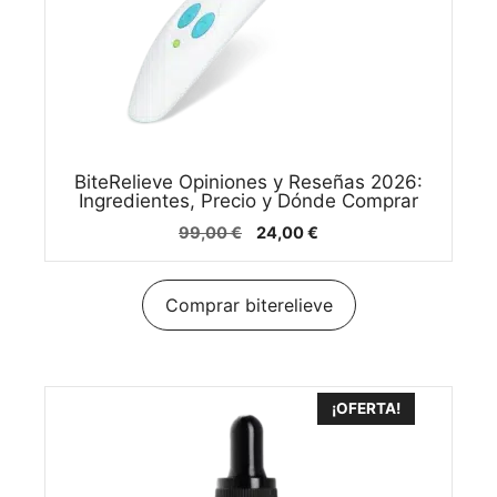
BiteRelieve Opiniones y Reseñas 2026:
Ingredientes, Precio y Dónde Comprar
El
El
99,00
€
24,00
€
precio
precio
original
actual
era:
es:
Comprar biterelieve
99,00 €.
24,00 €.
¡OFERTA!