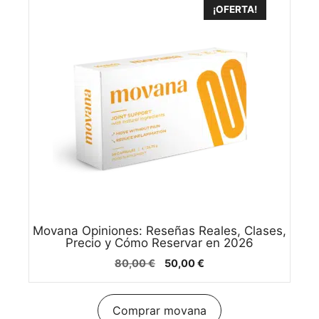
¡OFERTA!
Movana Opiniones: Reseñas Reales, Clases,
Precio y Cómo Reservar en 2026
El
El
80,00
€
50,00
€
precio
precio
original
actual
era:
es:
Comprar movana