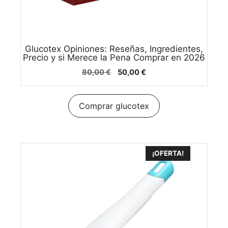
Glucotex Opiniones: Reseñas, Ingredientes,
Precio y si Merece la Pena Comprar en 2026
El
El
80,00
€
50,00
€
precio
precio
original
actual
era:
es:
Comprar glucotex
80,00 €.
50,00 €.
¡OFERTA!