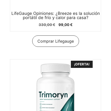
LifeGauge Opiniones: ¿Breeze es la solución
portátil de frío y calor para casa?
El
El
330,00
€
99,00
€
precio
precio
original
actual
era:
es:
Comprar Lifegauge
330,00 €.
99,00 €.
¡OFERTA!