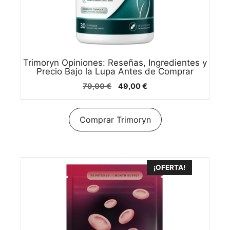
Trimoryn Opiniones: Reseñas, Ingredientes y
Precio Bajo la Lupa Antes de Comprar
El
El
79,00
€
49,00
€
precio
precio
original
actual
era:
es:
Comprar Trimoryn
79,00 €.
49,00 €.
¡OFERTA!