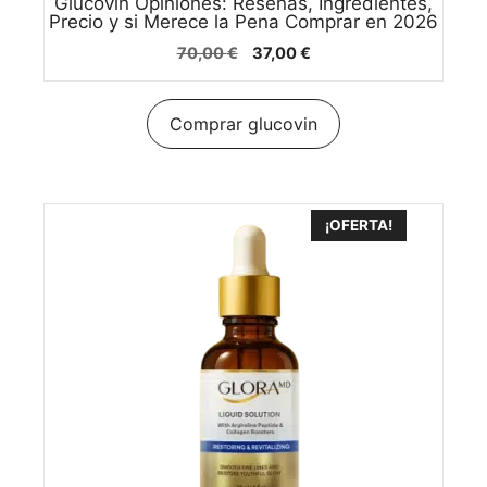
Glucovin Opiniones: Reseñas, Ingredientes,
Precio y si Merece la Pena Comprar en 2026
El
El
70,00
€
37,00
€
precio
precio
original
actual
era:
es:
Comprar glucovin
70,00 €.
37,00 €.
¡OFERTA!