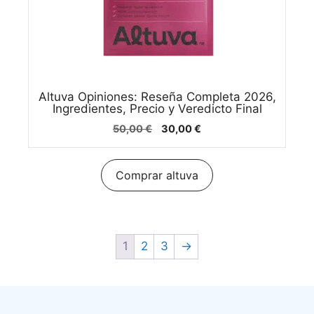
Altuva Opiniones: Reseña Completa 2026,
Ingredientes, Precio y Veredicto Final
El
El
50,00
€
30,00
€
precio
precio
original
actual
era:
es:
Comprar altuva
50,00 €.
30,00 €.
1
2
3
→