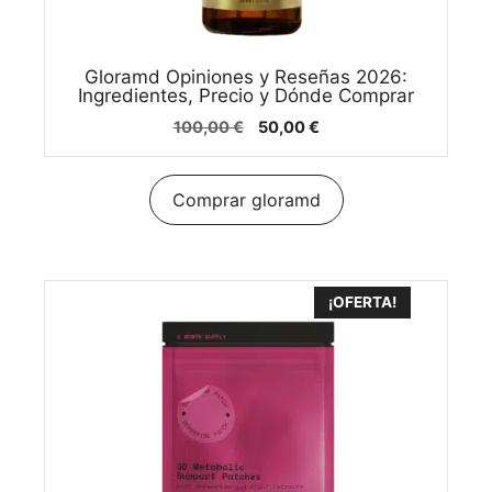
Gloramd Opiniones y Reseñas 2026:
Ingredientes, Precio y Dónde Comprar
El
El
100,00
€
50,00
€
precio
precio
original
actual
era:
es:
Comprar gloramd
100,00 €.
50,00 €.
¡OFERTA!