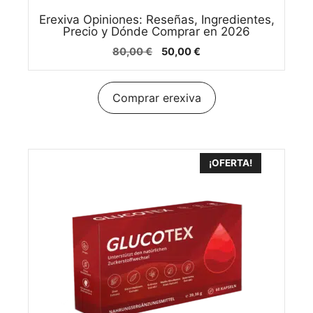
Erexiva Opiniones: Reseñas, Ingredientes,
Precio y Dónde Comprar en 2026
El
El
80,00
€
50,00
€
precio
precio
original
actual
era:
es:
Comprar erexiva
80,00 €.
50,00 €.
¡OFERTA!