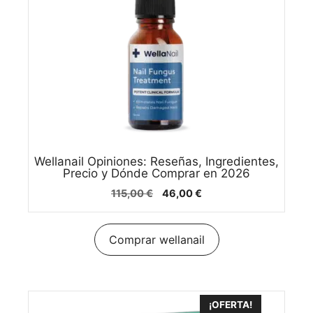
Wellanail Opiniones: Reseñas, Ingredientes,
Precio y Dónde Comprar en 2026
El
El
115,00
€
46,00
€
precio
precio
original
actual
era:
es:
Comprar wellanail
115,00 €.
46,00 €.
¡OFERTA!