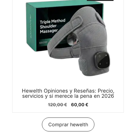
Hewelth Opiniones y Reseñas: Precio,
servicios y si merece la pena en 2026
El
El
120,00
€
60,00
€
precio
precio
original
actual
era:
es:
Comprar hewelth
120,00 €.
60,00 €.