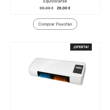
Equivocarse
El
El
99,00
€
29,00
€
precio
precio
original
actual
era:
es:
Comprar Fluxofan
99,00 €.
29,00 €.
¡OFERTA!