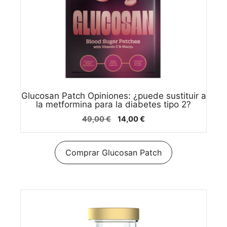
Glucosan Patch Opiniones: ¿puede sustituir a
la metformina para la diabetes tipo 2?
El
El
49,00
€
14,00
€
precio
precio
original
actual
era:
es:
Comprar Glucosan Patch
49,00 €.
14,00 €.