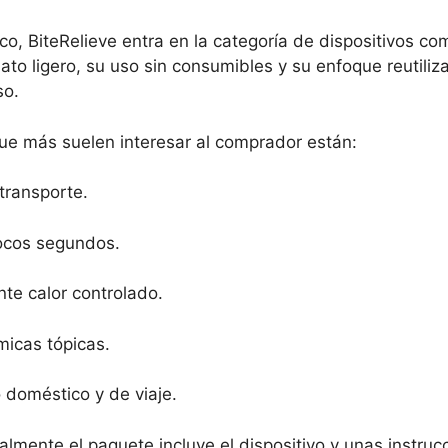
co, BiteRelieve entra en la categoría de dispositivos co
to ligero, su uso sin consumibles y su enfoque reutiliza
so.
e más suelen interesar al comprador están:
 transporte.
pocos segundos.
te calor controlado.
micas tópicas.
 doméstico y de viaje.
almente el paquete incluye el dispositivo y unas instru