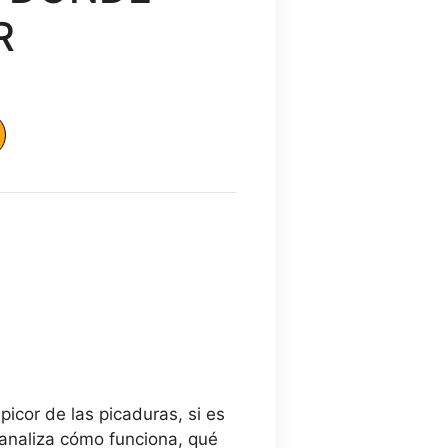
R
o
l
 €.
icor de las picaduras, si es
 analiza cómo funciona, qué