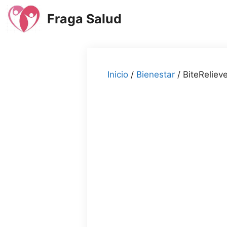
Saltar
Fraga Salud
al
contenido
Inicio
/
Bienestar
/ BiteReliev