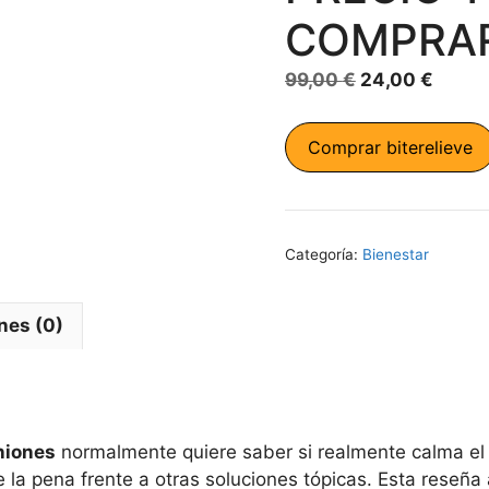
COMPRA
El
El
99,00
€
24,00
€
precio
preci
original
actua
Comprar biterelieve
era:
es:
99,00 €.
24,00
Categoría:
Bienestar
nes (0)
niones
normalmente quiere saber si realmente calma el p
 la pena frente a otras soluciones tópicas. Esta reseña